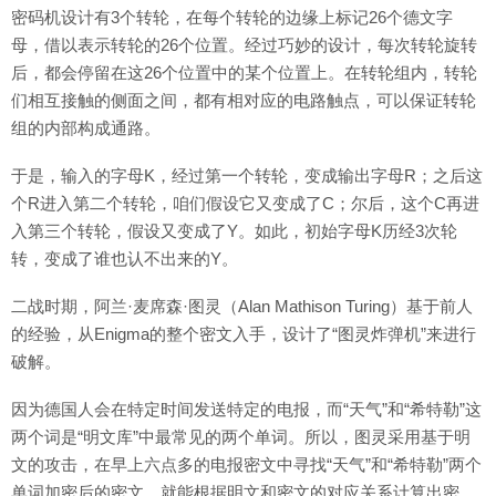
密码机设计有3个转轮，在每个转轮的边缘上标记26个德文字
母，借以表示转轮的26个位置。经过巧妙的设计，每次转轮旋转
后，都会停留在这26个位置中的某个位置上。在转轮组内，转轮
们相互接触的侧面之间，都有相对应的电路触点，可以保证转轮
组的内部构成通路。
于是，输入的字母K，经过第一个转轮，变成输出字母R；之后这
个R进入第二个转轮，咱们假设它又变成了C；尔后，这个C再进
入第三个转轮，假设又变成了Y。如此，初始字母K历经3次轮
转，变成了谁也认不出来的Y。
二战时期，阿兰·麦席森·图灵（Alan Mathison Turing）基于前人
的经验，从Enigma的整个密文入手，设计了“图灵炸弹机”来进行
破解。
因为德国人会在特定时间发送特定的电报，而“天气”和“希特勒”这
两个词是“明文库”中最常见的两个单词。所以，图灵采用基于明
文的攻击，在早上六点多的电报密文中寻找“天气”和“希特勒”两个
单词加密后的密文，就能根据明文和密文的对应关系计算出密