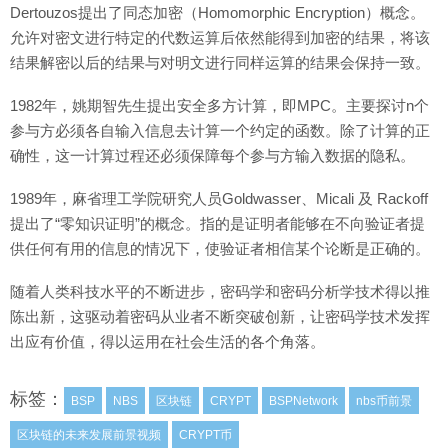
Dertouzos提出了同态加密（Homomorphic Encryption）概念。
允许对密文进行特定的代数运算后依然能得到加密的结果，将该
结果解密以后的结果与对明文进行同样运算的结果会保持一致。
1982年，姚期智先生提出安全多方计算，即MPC。主要探讨n个
参与方必须各自输入信息去计算一个约定的函数。除了计算的正
确性，这一计算过程还必须保障每个参与方输入数据的隐私。
1989年，麻省理工学院研究人员Goldwasser、Micali 及 Rackoff
提出了“零知识证明”的概念。指的是证明者能够在不向验证者提
供任何有用的信息的情况下，使验证者相信某个论断是正确的。
随着人类科技水平的不断进步，密码学和密码分析学技术得以推
陈出新，这驱动着密码从业者不断突破创新，让密码学技术发挥
出应有价值，得以运用在社会生活的各个角落。
标签：
BSP
NBS
区块链
CRYPT
BSPNetwork
nbs币前景
区块链的未来发展前景视频
CRYPT币