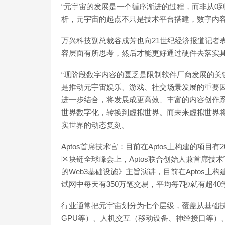
“元宇宙的发展是一个循序渐进的过程，而非从0到
析，元宇宙的起点不只是技术平台搭建，数字内
万兴科技副总裁谷成芳也向21世纪经济报道记者
容层面有所思考，然后才能更好通过硬件去落实
“现阶段数字内容的匮乏是限制软件厂商发展的关
是推动元宇宙娱乐、游戏、社交场景发展的重要因
进一步结合，将发展成更高效、丰富的内容创作系
世界数字化，转换到虚拟世界。而未来虚拟世界
实世界的动态复刻。
Aptos首席技术官：目前在Aptos上构建的项目
区块链全球峰会上，Aptos联合创始人兼首席技术官A
的Web3基础设施》主旨演讲，目前在Aptos上构
试网中每天有350万笔交易，平均每7秒就有超40笔交易。[2
行业通常把元宇宙划分为七个层级，覆盖从基础技
GPU等）、人机交互（移动设备、神经接口等）