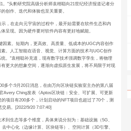
1。”头豹研究院高级分析师袁栩聪向21世纪经济报道记者分
容的创作、迭代和体验也至关重要。
表示，在走向元宇宙的过程中，最开始需要在软件生态和内
具体呈现。因为硬件要对软件内容有更好地赋能。
键因素。短期内，更高效、高质量、低成本的UGC内容创作
素。人工智能在语音、视觉、计算方面的技术与UGC创作
统。”袁栩聪补充道，现有数字技术强调数字孪生，将物理
将有更大的想象空间，逐渐向虚拟原生发展，将不局限于对现
有200多个:9月20日消息，在由万向区块链实验室主办的第八届
very Ching发表《Aptos区块链：安全、可扩展、可更新
建的项目有200多个，计划启动的NFT项目也超过了70个，测
022/9/20 7:07:40]
术到生态等多个维度，具体来说分别为：基础设施（5G、
、去中心化（边缘计算、区块链等）、空间计算（3D引擎、