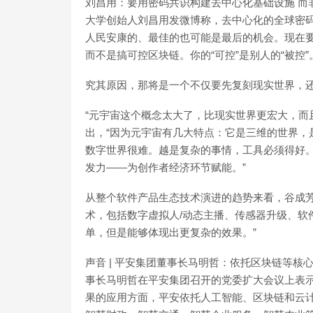
刘昌用：要用密码共识构建去中心化基础设施 而非
大学创始人刘昌用发微博称，去中心化的全球密
人民安康的、最佳的也可能是最后的机会。现在
而不是搞可控区块链。你的“可控”是别人的“被控”。不能
究其原因，那将是一个不仅要先复刻现实世界，
“元宇宙这个概念太大了，比现实世界更宏大，而
出，“因为元宇宙有几大特点：它是三维的世界，
数字世界很难。越是复杂的事情，工具必须得好
发力——为创作者经济环节赋能。”
从整个软件产品生态技术演进的趋势来看，谷成芳
术，包括数字虚拟人/动态主播、传感器升级、软
单，但是能够体现出更复杂的效果。”
声音 | 平安集团董事长马明哲：依托区块链等核心
事长马明哲在平安集团召开的党委扩大会议上表
果的应用方面，平安依托人工智能、区块链和云计