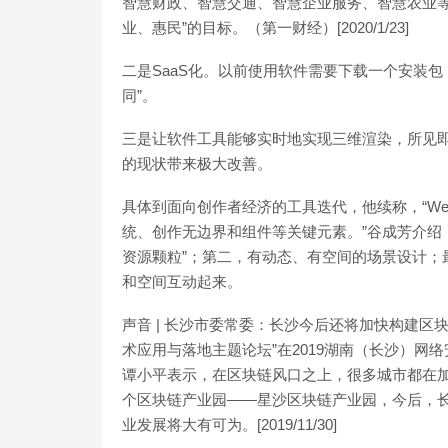
智慧财政、智慧交通、智慧企业服务、智慧农业等2
业、惠民”的目标。（第一财经）[2020/1/23]
二是SaaS化。以前使用软件需要下载一个安装
同”。
三是让软件工具能够实时地实现三维渲染，所见
的现状带来极大改善。
具体到面向创作者经济的工具迭代，他续称，“We
统、创作无边界和组件等关键元素。”谷成芳介绍
资源颗粒”；第二，有动态、有空间的场景设计；
和空间互动起来。
声音 | 长沙市委常委：长沙今后还将加快构建区
术应用与落地主题论坛”在2019湖南（长沙）网
谭小平表示，在区块链风口之上，很多城市都在
个区块链产业园——星沙区块链产业园，今后，
业发展将大有可为。[2019/11/30]