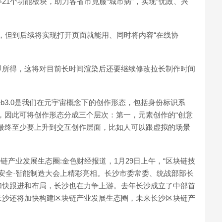
1个功能板块，助力各省市克服“城市病”，实现“优政、兴
包，但到后续将实现打开页面就能用、同时将内容“在线协
即所得，这将对目前长时间渲染后还要继续修改拉长制作时间
b3.0是我们在元宇宙概念下的创作形态，包括身份标识系
，因此可将创作形态分成三个层次：第一，元素创作的“创意
最终至少要上升到交互创作层面，比如人可以跟虚拟的场景
块链产业发展生态圈:金色财经报道，1月29日上午，“区块链技
络安全·智能制造大会上精彩亮相。长沙市委常委、统战部部长
加快跟进和布局，长沙也在力争上游。去年长沙成立了中部首
长沙还将加快构建区块链产业发展生态圈，未来长沙区块链产