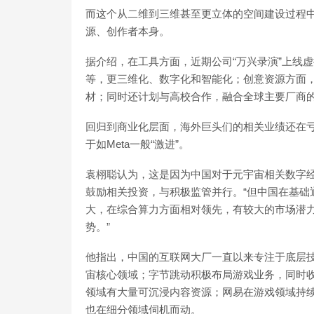
而这个从二维到三维甚至更立体的空间建设过程
源、创作者本身。
据介绍，在工具方面，近期公司“万兴录演”上线
等，更三维化、数字化和智能化；创意资源方面，
材；同时还计划与高校合作，融合全球主要厂商
回归到商业化层面，海外巨头们的相关业绩还在
于如Meta一般“激进”。
袁栩聪认为，这是因为中国对于元宇宙相关数字
鼓励相关投资，与积极监管并行。“但中国在基础
大，在综合算力方面相对领先，有较大的市场潜
势。”
他指出，中国的互联网大厂一直以来专注于底层
宙核心领域；字节跳动积极布局游戏业务，同时收
领域有大量可沉浸内容资源；网易在游戏领域持
也在细分领域伺机而动。