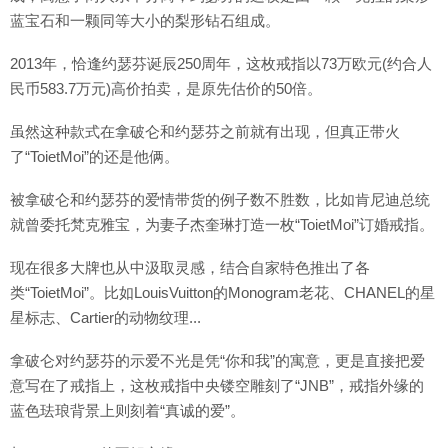
蓝宝石和一颗同等大小的梨形钻石组成。
2013年，恰逢约瑟芬诞辰250周年，这枚戒指以73万欧元(约合人
民币583.7万元)高价拍卖，是原先估价的50倍。
虽然这种款式在拿破仑和约瑟芬之前就有出现，但真正带火
了“ToietMoi”的还是他俩。
被拿破仑和约瑟芬的爱情带货的例子数不胜数，比如肯尼迪总统
就曾委托梵克雅宝，为妻子杰奎琳打造一枚“ToietMoi”订婚戒指。
现在很多大牌也从中汲取灵感，结合自家特色推出了各
类“ToietMoi”。比如LouisVuitton的Monogram老花、CHANEL的星
星标志、Cartier的动物纹理...
拿破仑对约瑟芬的示爱不光是凭“你和我”的寓意，更是直接把爱
意写在了戒指上，这枚戒指中央镂空雕刻了“JNB”，戒指外缘的
蓝色珐琅背景上则刻着“真诚的爱”。