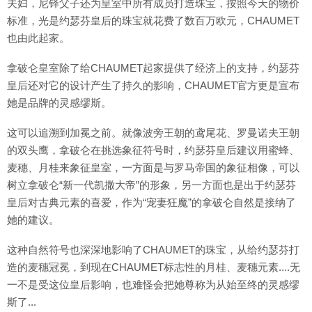
夫妇，尼铎父子还为皇室中所有成员打造珠宝，按照今天的物价
标准，光是约瑟芬皇后的珠宝就花费了数百万欧元，CHAUMET
也由此起家。
拿破仑皇室除了给CHAUMET起家提供了经济上的支持，约瑟芬
皇后还对它的设计产生了持久的影响，CHAUMET官方更是宣布
她是品牌的灵感缪斯。
这可以追溯到加冕之前。就像波旁王朝的鸢尾花、罗曼诺夫王朝
的双头鹰，拿破仑在挑选象征符号时，约瑟芬皇后建议用蜜蜂、
麦穗、月桂来象征皇室，一方面是与罗马帝国的象征相像，可以
树立拿破仑“新一代凯撒大帝”的形象，另一方面也是出于约瑟芬
皇后对古典元素的喜爱，作为“宠妻狂魔”的拿破仑自然是接纳了
她的建议。
这种自然符号也深深地影响了CHAUMET的珠宝，从给约瑟芬打
造的麦穗冠冕，到现在CHAUMET标志性的月桂、麦穗元素....无
一不是受这位皇后影响，也难怪会把她尊称为从始至终的灵感缪
斯了...