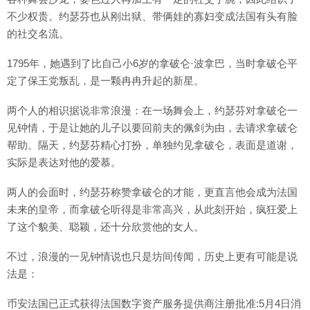
不少权贵。约瑟芬也从刚出狱、带俩娃的寡妇变成法国有头有脸
的社交名流。
1795年，她遇到了比自己小6岁的拿破仑·波拿巴，当时拿破仑平
定了保王党叛乱，是一颗冉冉升起的新星。
两个人的相识据说非常浪漫：在一场舞会上，约瑟芬对拿破仑一
见钟情，于是让她的儿子以要回前夫的佩剑为由，去请求拿破仑
帮助。隔天，约瑟芬精心打扮，单独约见拿破仑，表面是道谢，
实际是表达对他的爱慕。
两人的会面时，约瑟芬称赞拿破仑的才能，更直言他会成为法国
未来的皇帝，而拿破仑听得是非常高兴，从此刻开始，疯狂爱上
了这个貌美、聪颖，还十分欣赏他的女人。
不过，浪漫的一见钟情说也只是坊间传闻，历史上更有可能是说
法是：
币安法国已正式获得法国数字资产服务提供商注册批准:5月4日消