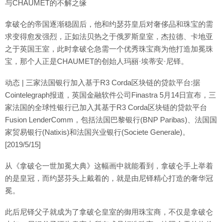
与CHAUMET的不解之缘
拿破仑的帝国逐渐稳固后，他和约瑟芬皇后对奢侈品和珠宝的需
求变得愈发强烈，正如法贝热之于俄罗斯皇室，杰拉德、卡地亚
之于英国王室，此时拿破仑急需一个优秀珠宝商为他打造加冕珠
宝，那个人正是CHAUMET的创始人玛丽·埃蒂安·尼铎。
动态 | 三家法国银行加入基于R3 Corda区块链的贷款平台:据
Cointelegraph报道，英国金融软件公司Finastra 5月14日宣布，三
家法国的全球性银行已加入其基于R3 Corda区块链的贷款平台
Fusion LenderComm，包括法国巴黎银行(BNP Paribas)、法国国
家贸易银行(Natixis)和法国兴业银行(Societe Generale)。
[2019/5/15]
从《拿破仑一世加冕大典》这幅画中就能看到，拿破仑手上举着
的是皇冠，而约瑟芬头上戴着的，就是由尼铎精心打造的奢华冠
冕。
此后尼铎父子就成为了拿破仑皇室的御用珠宝商，不仅是拿破仑