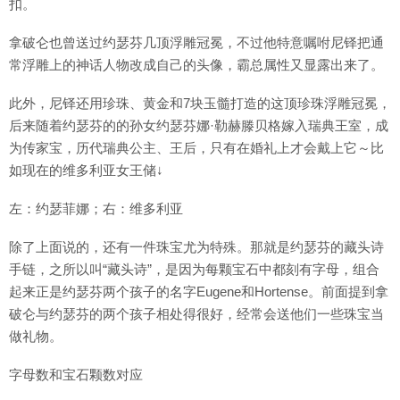
扣。
拿破仑也曾送过约瑟芬几顶浮雕冠冕，不过他特意嘱咐尼铎把通
常浮雕上的神话人物改成自己的头像，霸总属性又显露出来了。
此外，尼铎还用珍珠、黄金和7块玉髓打造的这顶珍珠浮雕冠冕，
后来随着约瑟芬的的孙女约瑟芬娜·勒赫滕贝格嫁入瑞典王室，成
为传家宝，历代瑞典公主、王后，只有在婚礼上才会戴上它～比
如现在的维多利亚女王储↓
左：约瑟菲娜；右：维多利亚
除了上面说的，还有一件珠宝尤为特殊。那就是约瑟芬的藏头诗
手链，之所以叫“藏头诗”，是因为每颗宝石中都刻有字母，组合
起来正是约瑟芬两个孩子的名字Eugene和Hortense。前面提到拿
破仑与约瑟芬的两个孩子相处得很好，经常会送他们一些珠宝当
做礼物。
字母数和宝石颗数对应