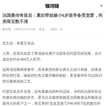
法国最传奇皇后：寡妇带娃嫁小6岁皇帝备受宠爱，尚
美珠宝数不清
非小号
1900/1/1 0:00:00
来源：
(阅读：0)
范主说：有爱又有品
上周，苏富比拍卖了两顶据信属于法国皇后约瑟芬的冠冕，合计
成交价约合484万人民币。
这两顶冠冕精致奢华，具有典型的新古典主义设计风格，由黄金
和珐琅打造，镶嵌的红色玉髓浮雕的精妙，更是被评价为法国19
世纪最精湛的工艺。
约瑟芬皇后不光美，还有着极佳的时尚品味，当时的法国年轻女
性都在模仿她的穿衣，爱马仕总裁曾称她是法国奢侈品和服装业
最伟大的客户之一，珠宝界的“蓝血贵族”CHAUMET也把她当作