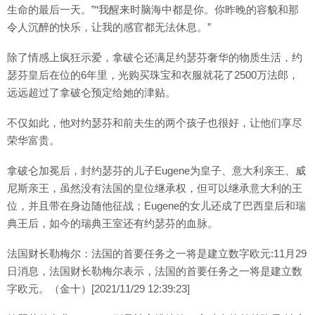
生命的最后一天。”“我醒来时脑海中都是你。你昨晚的容貌和那
令人沉醉的快乐，让我的感官都无法休息。”
除了情感上疯狂示爱，拿破仑还满足约瑟芬奢华的物质生活，约
瑟芬皇后在位的6年里，光购买珠宝和衣服就花了2500万法郎，
远远超过了拿破仑预定给她的津贴。
不仅如此，他对约瑟芬和前夫生的两个孩子也很好，让他们享尽
荣华富贵。
拿破仑加冕后，封约瑟芬的儿子Eugene为皇子、意大利亲王、威
尼斯亲王，虽然没有法国的皇位继承权，但可以继承意大利的王
位，并且带在身边随他征战；Eugene的女儿还成了巴西皇后和瑞
典王后，如今的瑞典王室还有约瑟芬的血脉。
法国财长勒梅尔：法国的首要任务之一将是建立数字欧元:11月29
日消息，法国财长勒梅尔表示，法国的首要任务之一将是建立数
字欧元。（金十）[2021/11/29 12:39:23]