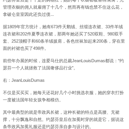
管理衣橱的佣人就雇佣了十几个，然而再有钱也禁不住这么花，
拿破仑皇室因此还负过债...
据1809年官方统计，她有673件天鹅绒、丝缎连衣裙、33件羊绒
连衣裙和202件夏季连衣裙，那两年她还买了520双鞋、980双手
套、252顶帽子和60条羊绒披肩，各色丝袜加起来200条，穿在里
面的衬裙也买了498件。
前些年办展的时候，连爱马仕的总裁JeanLouisDumas都说：“约
瑟芬一个人就拯救了法国奢侈品行业”。
右：JeanLouisDumas
不仅是买买买，她每天还花好几个小时挑选衣服，她的穿衣打扮
一度被法国年轻女孩争相模仿。
其中最典型的就是帝政风长裙，这种长裙的特点是高腰、无裙
撑，十分飘逸和自然。约瑟芬皇后在加冕时穿的就是它，据说这
条帝政风加冕礼服还是约瑟芬亲自参与设计的。