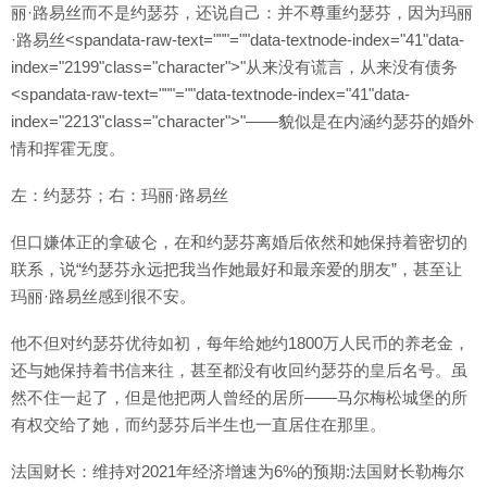
丽·路易丝而不是约瑟芬，还说自己：并不尊重约瑟芬，因为玛丽
·路易丝<spandata-raw-text="""=""data-textnode-index="41"data-
index="2199"class="character">"从来没有谎言，从来没有债务
<spandata-raw-text="""=""data-textnode-index="41"data-
index="2213"class="character">"——貌似是在内涵约瑟芬的婚外
情和挥霍无度。
左：约瑟芬；右：玛丽·路易丝
但口嫌体正的拿破仑，在和约瑟芬离婚后依然和她保持着密切的
联系，说“约瑟芬永远把我当作她最好和最亲爱的朋友”，甚至让
玛丽·路易丝感到很不安。
他不但对约瑟芬优待如初，每年给她约1800万人民币的养老金，
还与她保持着书信来往，甚至都没有收回约瑟芬的皇后名号。虽
然不住一起了，但是他把两人曾经的居所——马尔梅松城堡的所
有权交给了她，而约瑟芬后半生也一直居住在那里。
法国财长：维持对2021年经济增速为6%的预期:法国财长勒梅尔