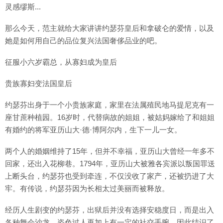
灵感缪斯...
那么今天，范主就给大家讲讲约瑟芬皇后和拿破仑的爱情，以及
她是如何用自己的品位复兴法国奢侈品业的吧。
征服小六岁霸总，从寡妇成为皇后
贵族寡妇变法国皇后
约瑟芬出身于一个小贵族家庭，家里在法属殖民地马提尼克有一
座甘蔗种植园。16岁时，代替病故的姐姐，被姑妈嫁给了和姐姐
有婚约的将军亚历山大·德·博阿尔内，生下一儿一女。
两个人的婚姻维持了15年，但并不幸福，亚历山大曾经一年多不
回家，还出入花柳巷。1794年，亚历山大被雅各宾派以叛国罪送
上断头台，约瑟芬也受到牵连，不仅没收了家产，还被扔进了大
牢。有传说，约瑟芬因为长相太过美丽而被释放。
经历人生剧变的约瑟芬，出狱后并没有选择安稳度日，而是出入
各种舞会沙龙，姿色过人再加上有一定的社交手腕，因此结识了