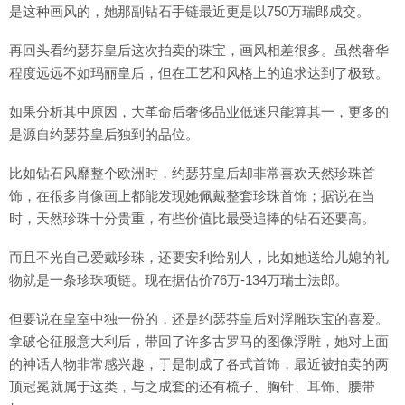
是这种画风的，她那副钻石手链最近更是以750万瑞郎成交。
再回头看约瑟芬皇后这次拍卖的珠宝，画风相差很多。虽然奢华
程度远远不如玛丽皇后，但在工艺和风格上的追求达到了极致。
如果分析其中原因，大革命后奢侈品业低迷只能算其一，更多的
是源自约瑟芬皇后独到的品位。
比如钻石风靡整个欧洲时，约瑟芬皇后却非常喜欢天然珍珠首
饰，在很多肖像画上都能发现她佩戴整套珍珠首饰；据说在当
时，天然珍珠十分贵重，有些价值比最受追捧的钻石还要高。
而且不光自己爱戴珍珠，还要安利给别人，比如她送给儿媳的礼
物就是一条珍珠项链。现在据估价76万-134万瑞士法郎。
但要说在皇室中独一份的，还是约瑟芬皇后对浮雕珠宝的喜爱。
拿破仑征服意大利后，带回了许多古罗马的图像浮雕，她对上面
的神话人物非常感兴趣，于是制成了各式首饰，最近被拍卖的两
顶冠冕就属于这类，与之成套的还有梳子、胸针、耳饰、腰带