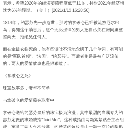
表示，希望2020年的经济萎缩程度低于11％，持对2021年经济增
速为6%的预期。（金十）[2021/1/19 16:28:56]
1814年，约瑟芬先一步逝世，那时的拿破仑已经被流放厄尔巴
岛，得知这个消息后，这个无比强悍的男人把自己关在房间里整
整两天，拒绝见任何人。
而在拿破仑临死前，他有些谈吐不清地念叨了几个单词，有可能
的是“军队首领”、“法国”、“约瑟芬”。而后者则是最被广泛流传
的，两人的爱情故事也是狠狠嗑了。
《拿破仑之死》
珠宝故事多，奢华不简单
与拿破仑的爱情藏在珠宝中
拿破仑送给约瑟芬皇后的珠宝极为浪漫，其中最甜的当属专为约
瑟芬定做的求婚戒指“ToietMoi”。这种戒指由两颗紧紧贴合主石组
成，寓意了两人永不分离，约瑟芬的这枚是由一颗一克拉的梨形