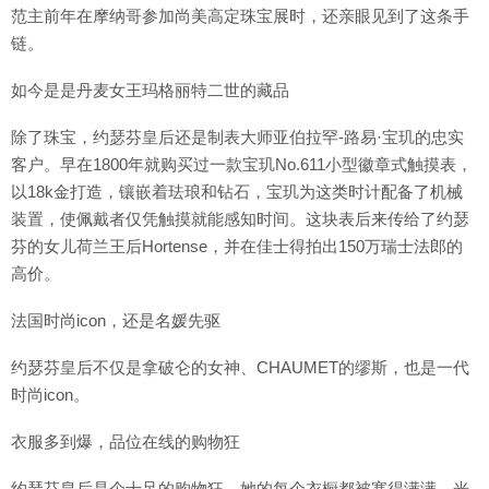
范主前年在摩纳哥参加尚美高定珠宝展时，还亲眼见到了这条手
链。
如今是是丹麦女王玛格丽特二世的藏品
除了珠宝，约瑟芬皇后还是制表大师亚伯拉罕-路易·宝玑的忠实
客户。早在1800年就购买过一款宝玑No.611小型徽章式触摸表，
以18k金打造，镶嵌着珐琅和钻石，宝玑为这类时计配备了机械
装置，使佩戴者仅凭触摸就能感知时间。这块表后来传给了约瑟
芬的女儿荷兰王后Hortense，并在佳士得拍出150万瑞士法郎的
高价。
法国时尚icon，还是名媛先驱
约瑟芬皇后不仅是拿破仑的女神、CHAUMET的缪斯，也是一代
时尚icon。
衣服多到爆，品位在线的购物狂
约瑟芬皇后是个十足的购物狂，她的每个衣橱都被塞得满满，光