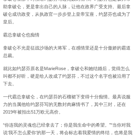
助拿破仑，更是拿出自己的人脉，让他在政界广受支持。最后拿
破仑成功政变，从执政官一步步登上皇帝宝座，约瑟芬也成为了
皇后。
霸总拿破仑也痴情
拿破仑不光是征战沙场的大将军，在感情里还是十分傲娇的霸道
总裁。
就比如约瑟芬原名是MarieRose，拿破仑和她结婚后，觉得怎么
叫都不好听，硬是给人改成了约瑟芬，不过这个名字也被沿用了
下去。
一代霸总拿破仑，在约瑟芬的石榴裙下变得十分痴情。最具说服
力的当属他给约瑟芬写的无数封肉麻情书了，其中三封，还在
2019年被拍出51万欧元高价。
“你连我的灵魂也已经拿去了；你是我生命中的希望。”“当你对我
说‘我不怎么爱你’的那一天，将会标志着我爱情的终结，也将是我