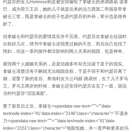
约瑟芬的女儿Hortense则是被安排嫁给了拿破仑的弟弟路易·波拿
巴，成为荷兰王后，她的儿子就是后来的法兰西第二帝国皇帝拿
破仑三世，既是拿破仑的侄子也是约瑟芬的外孙，辈分也是很奇
妙了。
但拿破仑和约瑟芬的爱情其实并不完美。约瑟芬在拿破仑征战时
出轨好几次，情书中拿破仑还指责过她的不忠，而后自己也找了
情妇，但这一系列操作都没影响到两人关系的稳固，也是神奇。
摧毁两个人婚姻关系的，还是结婚多年却无法诞下皇子的现实。
拿破仑清楚没有子嗣就无法稳固皇权，于是不得不和约瑟芬离了
婚，迎娶了新的皇后、奥地利女大公玛丽·路易丝，生了儿子罗马
王。罗马王两岁的时候，拿破仑还安排约瑟芬去见了一面，据说
当时约瑟芬“泪流满面”。
娶了新皇后之后，拿破仑<spandata-raw-text="""=""data-
textnode-index="41"data-index="2146"class="character">"不遗余
力<spandata-raw-text="""=""data-textnode-index="41"data-
index="2151"class="character">"地取悦她，并一度声称更喜欢玛