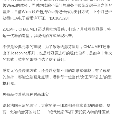
善Wirex的体验，同时继续缩小我们的服务与传统金融平台之间的
差距，目前Wirex账户包括Visa借记卡作为支付方式，上个月已经
获得FCA电子货币许可证。”[2018/9/28]
2016年，CHAUMET还以月桂为灵感，打造了月桂颂歌冠冕，将
这一优雅的造型，以现代的方式呈现出来。
不仅是经典元素的重现，为了致敬约瑟芬皇后，CHAUMET还推
出了Joséphine系列，也是对冠冕进行的现代演绎，是如今非常火
的款式，范主的婚戒也选了这个系列。
感觉无论是传统方式，还是以意想不到的新形式佩戴，有了冠冕
的加持，都能立刻画龙点睛，堪称每一位当代“女王”和“公主”的型
格利器。
独特品位造就各种时尚珠宝
说起法国王后的珠宝，大家的第一印象都是非常直观的奢靡、华
丽...比如约瑟芬的前任——“绝代艳后”玛丽·安托瓦内特的珠宝就