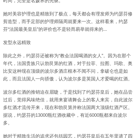
时间，完全是名媛界的先驱。
她对美容护理也是精致到了极点，每天都会有理发师为约瑟芬修
剪造型，而手足部的护理师隔周就要来一次。这样看来，约瑟
芬“法国最美皇后”的评价也不是轻而易举就得来的...
发型永远精致
除此之外，约瑟芬还被称为“教会法国喝酒的女人”。因为在那个
年代，法国贵族只认勃艮第的红酒，对于拉菲、拉图、玛歌、奥
比安这种现在顶级的波尔多酒庄根本不闻不问，拿破仑也是如
此，而且法国人一向骄傲，认为波尔多是英国人才爱喝的红酒。
波尔多红酒的推销迫在眉睫，于是找到了约瑟芬皇后，她在品尝
过后，觉得风味绝佳，就用来宴请舞会上的客人来宾，自此波尔
多红酒才流传开来，现在和勃艮第并称法国两大顶级红酒产区。
据说，约瑟芬的13000瓶红酒收藏中，有近6000瓶都来自波尔
多。
她对于精致生活的追求还包括园艺，约瑟芬皇后在五年里请了四