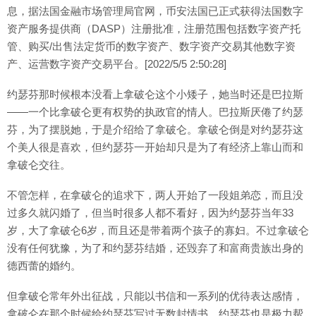
息，据法国金融市场管理局官网，币安法国已正式获得法国数字
资产服务提供商（DASP）注册批准，注册范围包括数字资产托
管、购买/出售法定货币的数字资产、数字资产交易其他数字资
产、运营数字资产交易平台。[2022/5/5 2:50:28]
约瑟芬那时候根本没看上拿破仑这个小矮子，她当时还是巴拉斯
——一个比拿破仑更有权势的执政官的情人。巴拉斯厌倦了约瑟
芬，为了摆脱她，于是介绍给了拿破仑。拿破仑倒是对约瑟芬这
个美人很是喜欢，但约瑟芬一开始却只是为了有经济上靠山而和
拿破仑交往。
不管怎样，在拿破仑的追求下，两人开始了一段姐弟恋，而且没
过多久就闪婚了，但当时很多人都不看好，因为约瑟芬当年33
岁，大了拿破仑6岁，而且还是带着两个孩子的寡妇。不过拿破仑
没有任何犹豫，为了和约瑟芬结婚，还毁弃了和富商贵族出身的
德西蕾的婚约。
但拿破仑常年外出征战，只能以书信和一系列的优待表达感情，
拿破仑在那个时候给约瑟芬写过无数封情书。约瑟芬也是极力帮