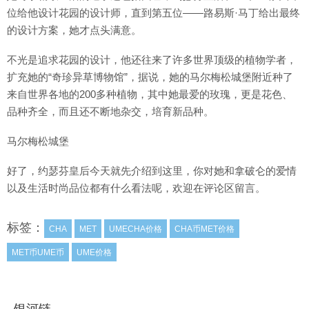
位给他设计花园的设计师，直到第五位——路易斯·马丁给出最终
的设计方案，她才点头满意。
不光是追求花园的设计，他还往来了许多世界顶级的植物学者，
扩充她的“奇珍异草博物馆”，据说，她的马尔梅松城堡附近种了
来自世界各地的200多种植物，其中她最爱的玫瑰，更是花色、
品种齐全，而且还不断地杂交，培育新品种。
马尔梅松城堡
好了，约瑟芬皇后今天就先介绍到这里，你对她和拿破仑的爱情
以及生活时尚品位都有什么看法呢，欢迎在评论区留言。
标签：
CHA
MET
UMECHA价格
CHA币MET价格
MET币UME币
UME价格