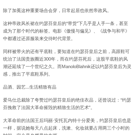
除了加冕这种重要场合会穿，日常起居也依然帝政风。
这种帝政风长裙在约瑟芬皇后的“带货”下几乎是人手一条，甚至
成为了那个时代的标签。电影《傲慢与偏见》、《战争与和平》
中都通过还原服装来交待时代背景。
同样被带火的还有平底鞋，要知道在约瑟芬皇后之前，高跟鞋可
统治了法国贵族圈近300年，而在约瑟芬死后，这股平底鞋的风
潮还延续了一个世纪之久。而ManoloBlahnik还以约瑟芬皇后为灵
感，推出了平底鞋系列。
品酒、园艺...生活精致有品
爱马仕总裁除了夸赞过约瑟芬皇后的绝佳衣品，还曾说过：“约瑟
芬挽救了法国大革命摧毁的精致生活的艺术”。
大革命前的法国王后玛丽·安托瓦内特十分爱美，约瑟芬皇后也是
一样，据说她每天八点起床，洗漱、化妆就要占用两三个小时的