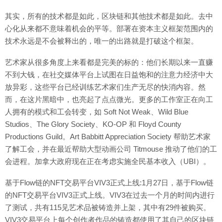
其实，所有的技术都是如此，区块链和其他技术都是如此。去中
心化从来都不意味着机会的平等。部署在资本主义框架范围内的
技术永远是不会被释出的，唯一的出路就是打破这个框架。
艺术家从很多角度上来看都是完美的标的：他们长期以来一直赚
不到大钱，在社交媒体平台上试图在日益饱和的注意力经济中大
放异彩，这些平台已经训练艺术家们生产无尽的快消内容。然
而，在这片黑暗中，也亮起了点点微光。更多的工作室正在向工
人拥有的模式和工会转变，如 Soft Not Weak、Wild Blue
Studios、The Glory Society、KO-OP 和 Floyd County
Productions Guild。Art Babbitt Appreciation Society 帮助艺术家
了解工会，并在最近帮助大型动画公司 Titmouse 推动了他们的工
会进程。加拿大政府现在正在考虑实施全民基本收入（UBI）。
基于Flow链的NFT交易平台VIV3正式上线:1月27日，基于Flow链
的NFT交易平台VIV3正式上线。VIV3在过去一个月的时间内进行
了测试，共有115见艺术品被铸造并上架，其中有29件被购买。
VIV3交易平台上每个创作者作品的铸造都使用了其自己的区块链