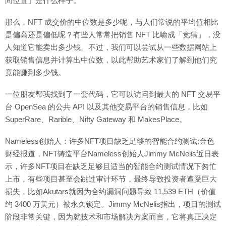
间位置」是什么样子。
那么，NFT 成交价的中位数是多少呢，与人们常说的平均值相比
是偏高还是偏低呢？有些人常常把销售 NFT 比喻成「竞猜」，没
人知道它能卖出多少钱。不过，我们可以尝试从一些数据网站上
获取销售信息并计算出中位数，以此帮助艺术家们了解到他们究
竟能赚到多少钱。
一位朋友帮我找到了一套代码，它可以访问到最大的 NFT 交易平
台 OpenSea 的公共 API 以及其他交易平台的销售信息，比如
SuperRare、Rarible、Nifty Gateway 和 MakesPlace。
Nameless创始人：许多NFT项目缺乏足够的智能合约测试:金色
财经报道，NFT铸造平台Nameless创始人Jimmy McNelis近日表
示，许多NFT项目在缺乏足够且适当的智能合约测试情况下匆忙
上市，有些项目甚至会跳过审计环节，最终导致投资者遭受巨大
损失，比如Akutars就因为合约漏洞问题导致 11,539 ETH（价值
约 3400 万美元）被永久锁定。Jimmy McNelis指出，项目的测试
阶段非常关键，因为就技术和市场解决方案而言，它将真正决定