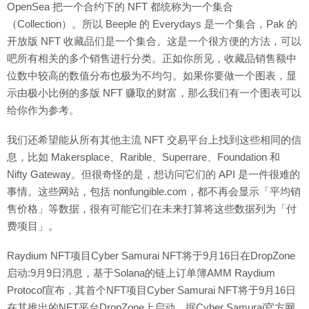
OpenSea 把一个合约下的 NFT 都统称为一个集合
（Collection）。所以 Beeple 的 Everydays 是一个集合，Pak 的
开放版 NFT 收藏品们是一个集合。这是一个很方便的方法，可以
吧所有相关的多个销售进行分类。正如你所见，收藏品销售额中
位数中较高的数值分布也极为不均匀。如果你要做一个图表，显
示由极小比例的多版 NFT 赚取的财富，那么我们有一个图表可以
给你作为参考。
我们还希望能从所有其他主流 NFT 交易平台上找到这些相同的信
息，比如 Makersplace、Rarible、Superrare、Foundation 和
Nifty Gateway。但很奇怪的是，想访问它们的 API 是一件很难的
事情。这些网站，包括 nonfungible.com，都不再会显示「平均销
售价格」等数据，很有可能它们在未来打算将这些数据列为「付
费项目」。
Raydium NFT项目Cyber Samurai NFT将于9月16日在DropZone
启动:9月9日消息，基于Solana的链上订单簿AMM Raydium
Protocol宣布，其首个NFT项目Cyber Samurai NFT将于9月16日
在其推出的NFT平台DropZone上启动。据Cyber Samurai官方网