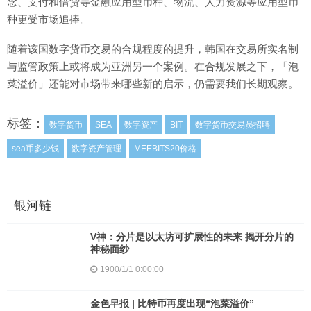
念、支付和借贷等金融应用型币种、物流、人力资源等应用型币
种更受市场追捧。
随着该国数字货币交易的合规程度的提升，韩国在交易所实名制
与监管政策上或将成为亚洲另一个案例。在合规发展之下，「泡
菜溢价」还能对市场带来哪些新的启示，仍需要我们长期观察。
标签：
数字货币
SEA
数字资产
BIT
数字货币交易员招聘
sea币多少钱
数字资产管理
MEEBITS20价格
银河链
V神：分片是以太坊可扩展性的未来 揭开分片的
神秘面纱
1900/1/1 0:00:00
金色早报 | 比特币再度出现“泡菜溢价”