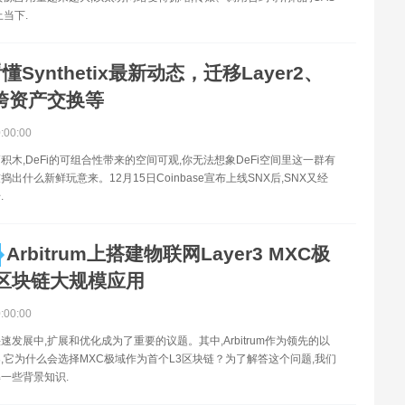
止当下.
懂Synthetix最新动态，迁移Layer2、
e跨资产交换等
0:00:00
积木,DeFi的可组合性带来的空间可观,你无法想象DeFi空间里这一群有
出什么新鲜玩意来。12月15日Coinbase宣布上线SNX后,SNX又经
.
Arbitrum上搭建物联网Layer3 MXC极
区块链大规模应用
0:00:00
速发展中,扩展和优化成为了重要的议题。其中,Arbitrum作为领先的以
,它为什么会选择MXC极域作为首个L3区块链？为了解答这个问题,我们
一些背景知识.