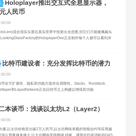
Holoplayer推出交互式全息显示器，
载
0元人民币
0:00:00
oloLens混合现实头显在真实世界中投射出全息图,但它们只能被佩戴头
okingGlassFactory的HoloplayerOne正在制作每个人都可以看到并
比特币建设者：充分发挥比特币的潜力
0:00:00
币在可扩展性、隐私和功能方面存在局限性。Stacks、Rootstock、
intlayer和LiquidNetwork正在比特币之上构建以增强其功能.
二本谈币：浅谈以太坊L2（Layer2）
0:00:00
币市火爆,以太坊价格首次破2万人民币,以太坊网络承载的智能合约等应用越
资源占用量越来越大,以太坊网络变得拥堵,转账、调用合约等消耗的GAS