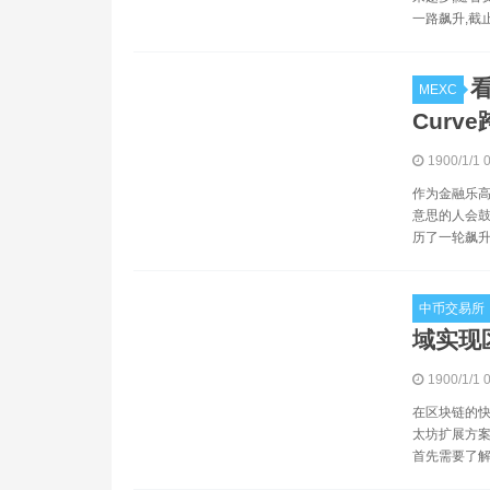
一路飙升,截
看
MEXC
Curv
1900/1/1 
作为金融乐高
意思的人会鼓捣
历了一轮飙升
中币交易所
域实现
1900/1/1 
在区块链的快
太坊扩展方案
首先需要了解