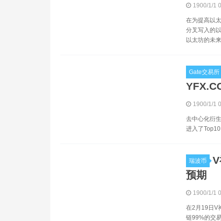
1900/1/1 
在为提高以太
分叉写入的以
以太坊的未来
Gate交易所
YFX
1900/1/1 
去中心化衍生品
进入了Top1
瑞波币
预期
1900/1/1 
在2月19日
链99%的交