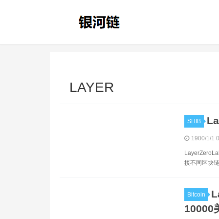
LAYER
L
SHIB
1900/1/1 
LayerZe
接不同区块链
L
Bitcoin
1000