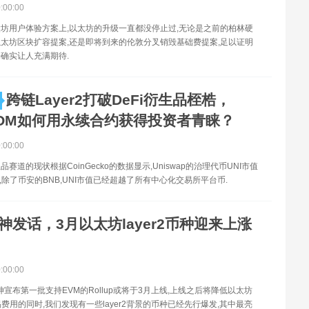
0:00:00
坊用户体验方案上,以太坊的升级一直都没停止过,无论是之前的柏林硬
太坊区块扩容提案,还是即将到来的伦敦分叉销毁基础费提案,足以证明
确实让人充满期待.
跨链Layer2打破DeFi衍生品桎梏，
.COM如何用永续合约获得投资者青睐？
0:00:00
赛道的现状根据CoinGecko的数据显示,Uniswap的治理代币UNI市值
0,除了币安的BNB,UNI市值已经超越了所有中心化交易所平台币.
V神发话，3月以太坊layer2币种迎来上涨
0:00:00
V神宣布第一批支持EVM的Rollup或将于3月上线,上线之后将降低以太坊
易费用的同时,我们发现有一些layer2背景的币种已经先行爆发,其中最亮