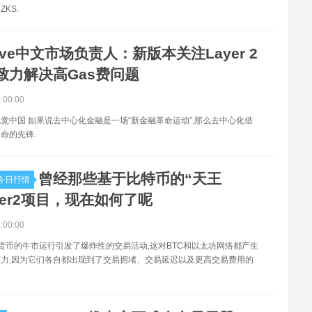
KS.
ave中文市场负责人：新版本关注Layer 2
致力解决高Gas费问题
0:00:00
觉中国 如果说去中心化金融是一场“新金融革命运动”,那么去中心化借
命的先锋.
曾经那些基于比特币的“天王
今日行情
yer2项目，现在如何了呢
0:00:00
数字货币的牛市运行引发了爆炸性的交易活动,这对BTC和以太坊网络都产生
力,因为它们各自都出现到了交易拥堵、交易延迟以及更高交易费用的