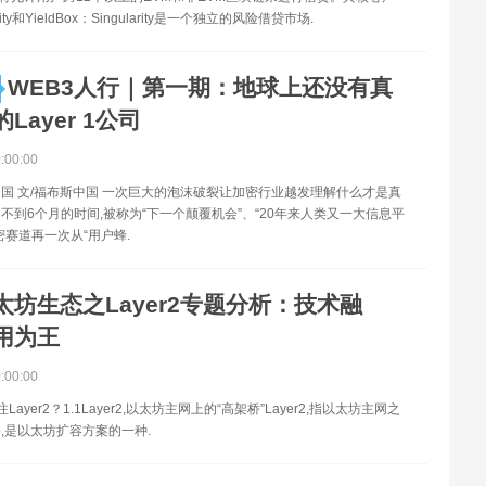
rity和YieldBox：Singularity是一个独立的风险借贷市场.
WEB3人行｜第一期：地球上还没有真
Layer 1公司
0:00:00
国 文/福布斯中国 一次巨大的泡沫破裂让加密行业越发理解什么才是真
不到6个月的时间,被称为“下一个颠覆机会”、“20年来人类又一大信息平
密赛道再一次从“用户蜂.
太坊生态之Layer2专题分析：技术融
用为王
0:00:00
ayer2？1.1Layer2,以太坊主网上的“高架桥”Layer2,指以太坊主网之
,是以太坊扩容方案的一种.