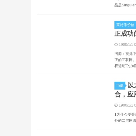
品是Singula
莱特币价格
正成功的
1900/1/1 
图源：视觉中
正的互联网。
权运动”的加
以
币赢
合，应
1900/1/1 
1为什么要关注L
外的二层网络