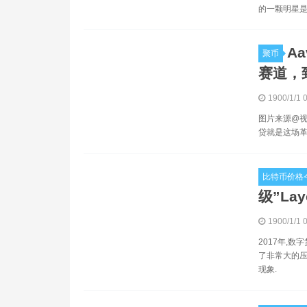
的一颗明星是Z
A
聚币
赛道，
1900/1/1 
图片来源@视
贷就是这场革
比特币价格
级”La
1900/1/1 
2017年,
了非常大的压
现象.