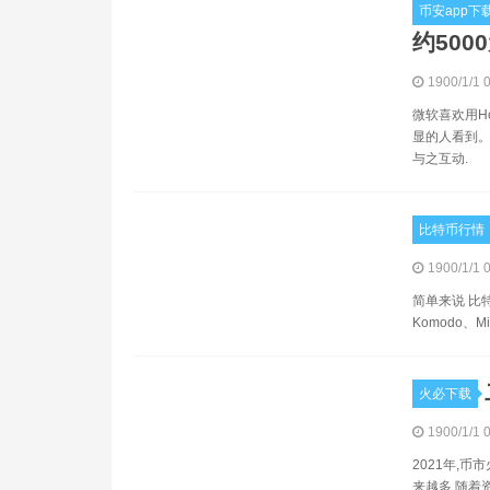
币安app下
约500
1900/1/1 
微软喜欢用H
显的人看到。Lo
与之互动.
比特币行情
1900/1/1 
简单来说 比特
Komodo、M
火必下载
1900/1/1 
2021年,
来越多,随着