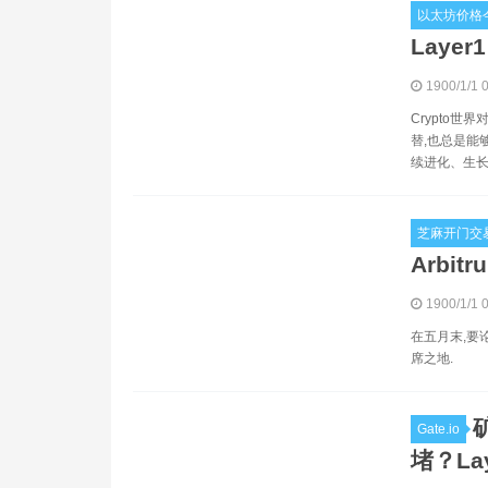
以太坊价格
Layer1
1900/1/1 
Crypto
替,也总是能
续进化、生长
芝麻开门交
Arbitr
1900/1/1 
在五月末,要论
席之地.
Gate.io
堵？La