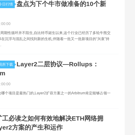
盘点为下个牛市做准备的10个新
今日行情
0:00:00
世界对周期性循环并不陌生,自比特币诞生以来,这个行业已经历了多轮牛熊交
够在沉浮与混乱之间找到新的生机,伴随着一批又一批新项目的“兴衰”持
.
Layer2二层协议—Rollups：
易所下载
um
0:00:00
哪个项目是最热门的,Layer2扩容方案之一的Arbitrum肯定能够占领一
矿工必读之如何有效地解决ETH网络拥
yer2方案的产生和运作