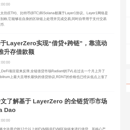
0:00:00
(ETH)、比特币(BTC)和Solana都属于Layer1协议。Layer1网络是
别称,它能够在自身的区块链上处理并完成交易,同时自带用于支付交易
币.
于LayerZero实现“借贷+跨链”，靠流动
推升存借款额
0:00:00
DeFi项目迎来反弹,全链借贷市场Radiant的TVL在过去一个月上升了
Arbitrum上最大且增长最快的借贷协议,RDNT的价格也已经从低点上涨了
文了解基于 LayerZero 的全链货币市场
a Dao
0:00:00
DAO将允许用户跨12个以上的EVM和非EVM区块链来进行借贷。其核心产